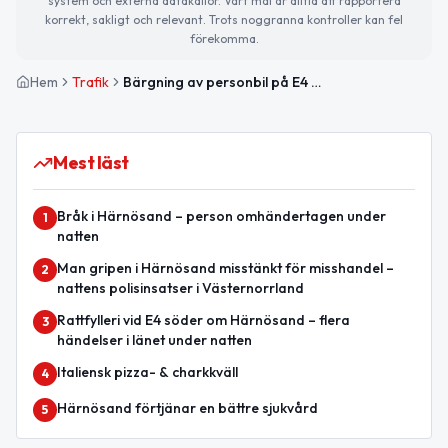
system och externa datakällor. Vårt mål är alltid att rapportera
korrekt, sakligt och relevant. Trots noggranna kontroller kan fel
förekomma.
Hem
Trafik
Bärgning av personbil på E4 mellan Fröland och Härnösands sjukhus avslutad
Mest läst
Bråk i Härnösand – person omhändertagen under
1
natten
Man gripen i Härnösand misstänkt för misshandel –
2
nattens polisinsatser i Västernorrland
Rattfylleri vid E4 söder om Härnösand – flera
3
händelser i länet under natten
Italiensk pizza- & charkkväll
4
Härnösand förtjänar en bättre sjukvård
5