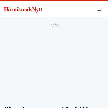
HärnösandsNytt
ANNONS