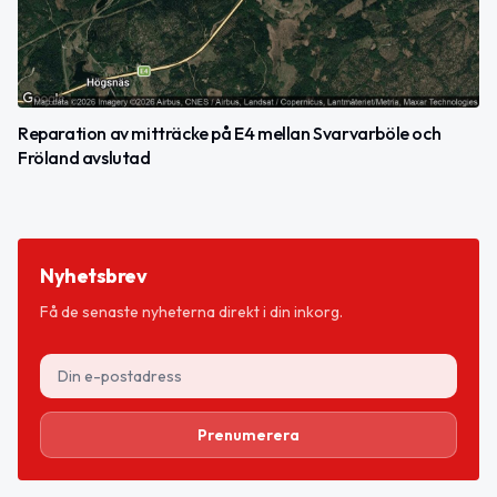
Reparation av mitträcke på E4 mellan Svarvarböle och
Fröland avslutad
Nyhetsbrev
Få de senaste nyheterna direkt i din inkorg.
Prenumerera