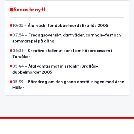
Senaste nytt
10:05
–
Åtal väckt för dubbelmord i Brattås 2005
07:54
–
Fredagsöversikt: klart väder, cornhole-fest och
sommarspel på gång
06:31
–
Kreativa ställer ut konst om häxprocessen i
Torsåker
05:44
–
Åtal väntas mot misstänkt i Brattås-
dubbelmordet 2005
05:39
–
Föredrag om den gröna omställningen med Arne
Müller