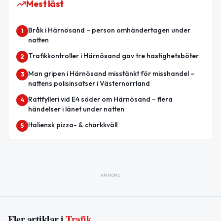
Mest läst
Bråk i Härnösand – person omhändertagen under
1
natten
Trafikkontroller i Härnösand gav tre hastighetsböter
2
Man gripen i Härnösand misstänkt för misshandel –
3
nattens polisinsatser i Västernorrland
Rattfylleri vid E4 söder om Härnösand – flera
4
händelser i länet under natten
Italiensk pizza- & charkkväll
5
ANNONS
Fler artiklar i
Trafik