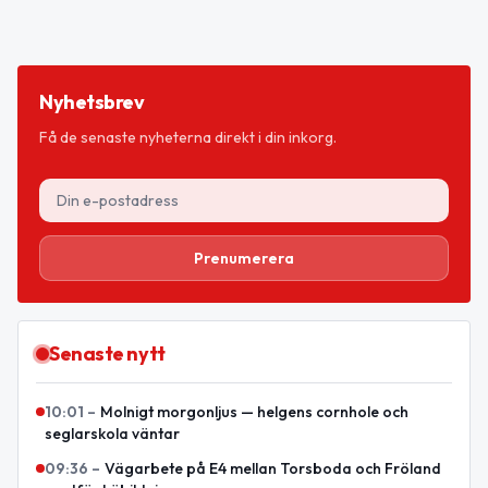
Nyhetsbrev
Få de senaste nyheterna direkt i din inkorg.
Prenumerera
Senaste nytt
10:01
–
Molnigt morgonljus — helgens cornhole och
seglarskola väntar
09:36
–
Vägarbete på E4 mellan Torsboda och Fröland