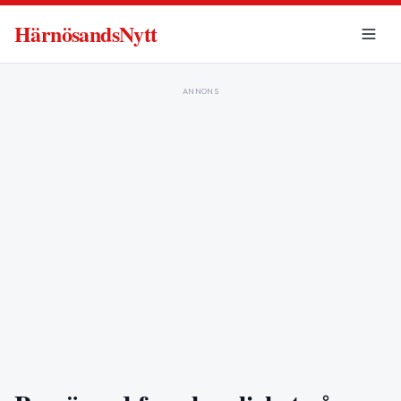
HärnösandsNytt
ANNONS