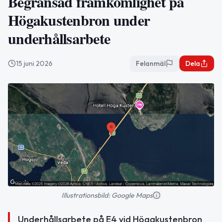
Begränsad framkomlighet på
Högakustenbron under
underhållsarbete
15 juni 2026
Felanmäl
Dela
Illustrationsbild: Google Maps
Underhållsarbete på E4 vid Högakustenbron