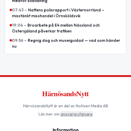
medför köbildning
07:43
–
Nattens polisrapport i Västernorrland –
misstänkt misshandel i Örnsköldsvik
19:04
–
Broarbete på E4 mellan Nässland och
Östersjäland påverkar trafiken
09:56
–
Regnig dag och museiguidad — vad som händer
nu
HärnösandsNytt
HärnösandsNytt
är en del av Notisen Media AB
Läs mer om
ansvarig utgivare
Information