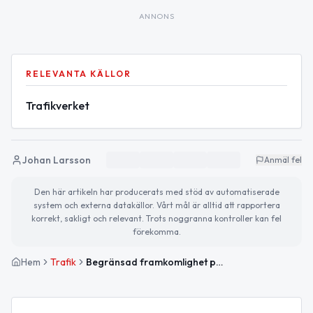
ANNONS
RELEVANTA KÄLLOR
Trafikverket
Johan Larsson
Anmäl fel
Den här artikeln har producerats med stöd av automatiserade
system och externa datakällor. Vårt mål är alltid att rapportera
korrekt, sakligt och relevant. Trots noggranna kontroller kan fel
förekomma.
Hem
Trafik
Begränsad framkomlighet på Högakustenbron under underhållsarbete