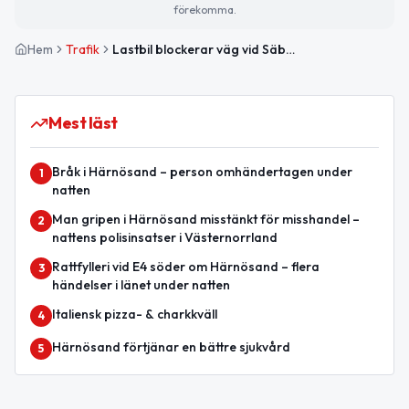
förekomma.
Hem
Trafik
Lastbil blockerar väg vid Säbrå kyrka – stor påverkan på väg 713
Mest läst
Bråk i Härnösand – person omhändertagen under
1
natten
Man gripen i Härnösand misstänkt för misshandel –
2
nattens polisinsatser i Västernorrland
Rattfylleri vid E4 söder om Härnösand – flera
3
händelser i länet under natten
Italiensk pizza- & charkkväll
4
Härnösand förtjänar en bättre sjukvård
5