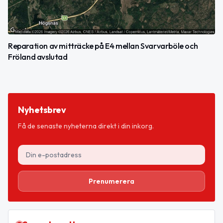
Reparation av mitträcke på E4 mellan Svarvarböle och
Fröland avslutad
Nyhetsbrev
Få de senaste nyheterna direkt i din inkorg.
Prenumerera