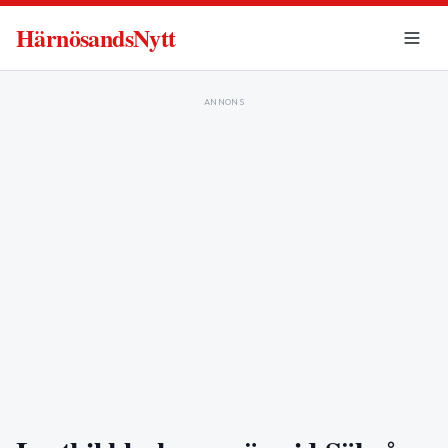
HärnösandsNytt
ANNONS