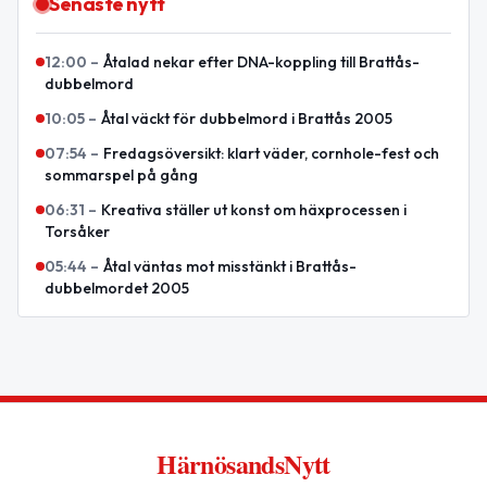
Senaste nytt
12:00
–
Åtalad nekar efter DNA-koppling till Brattås-
dubbelmord
10:05
–
Åtal väckt för dubbelmord i Brattås 2005
07:54
–
Fredagsöversikt: klart väder, cornhole-fest och
sommarspel på gång
06:31
–
Kreativa ställer ut konst om häxprocessen i
Torsåker
05:44
–
Åtal väntas mot misstänkt i Brattås-
dubbelmordet 2005
HärnösandsNytt