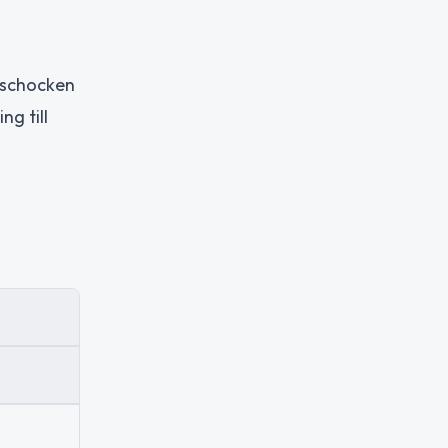
rischocken
g till