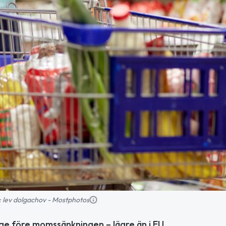
ld: lev dolgachov - Mostphotos
ige före momssänkningen – lägre än i EU.