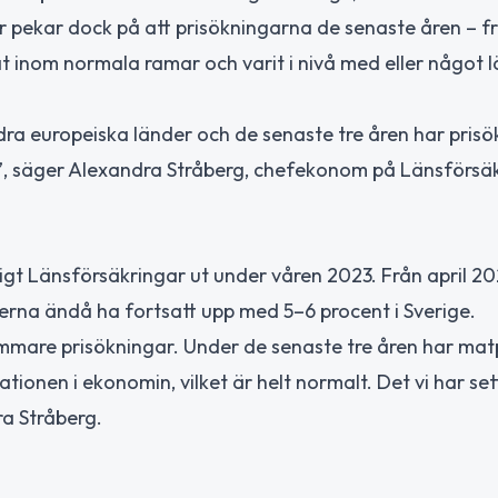
pekar dock på att prisökningarna de senaste åren – fra
inom normala ramar och varit i nivå med eller något lä
ndra europeiska länder och de senaste tre åren har pris
opa”, säger Alexandra Stråberg, chefekonom på Länsförsä
igt Länsförsäkringar ut under våren 2023. Från april 2
erna ändå ha fortsatt upp med 5–6 procent i Sverige.
sammare prisökningar. Under de senaste tre åren har mat
tionen i ekonomin, vilket är helt normalt. Det vi har sett
ra Stråberg.