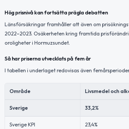
Hög prisnivå kan fortsätta prägla debatten
Länsförsäkringar framhåller att även om prisökningst
2022–2023. Osäkerheten kring framtida prisförändrin
oroligheter i Hormuzsundet.
Så har priserna utvecklats på fem år
I tabellen i underlaget redovisas även femårsperioden
Område
Livsmedel och alk
Sverige
33,2%
Sverige KPI
23,4%