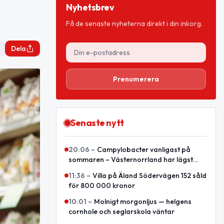
Nyhetsbrev
Få de senaste nyheterna direkt i din inkorg.
Dela
Prenumerera
Senaste nytt
20:06
–
Campylobacter vanligast på
sommaren – Västernorrland har lägst
nivå enligt sammanställning
11:36
–
Villa på Äland Södervägen 152 såld
för 800 000 kronor
10:01
–
Molnigt morgonljus — helgens
cornhole och seglarskola väntar