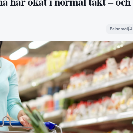
a har ökat i normal takt – och
Felanmäl