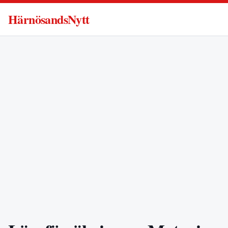
HärnösandsNytt