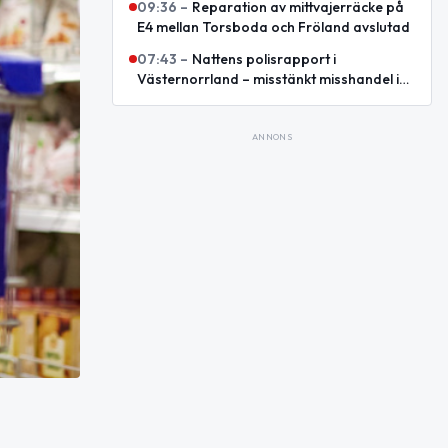
09:36
–
Reparation av mittvajerräcke på
E4 mellan Torsboda och Fröland avslutad
07:43
–
Nattens polisrapport i
Västernorrland – misstänkt misshandel i
Örnsköldsvik
ANNONS