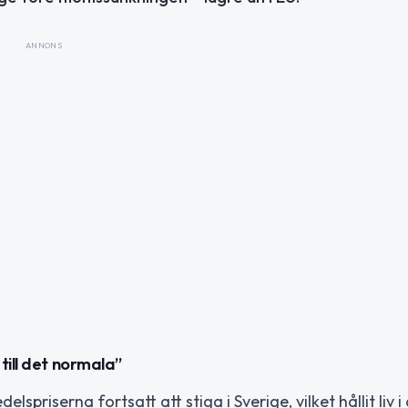
ANNONS
till det normala”
priserna fortsatt att stiga i Sverige, vilket hållit liv 