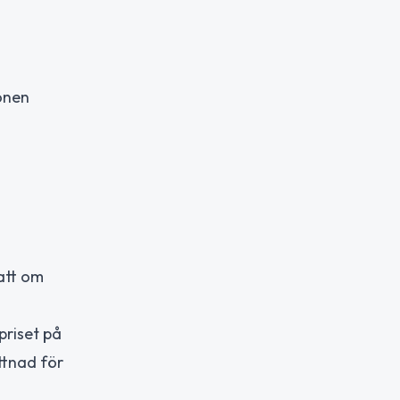
onen
att om
priset på
ttnad för