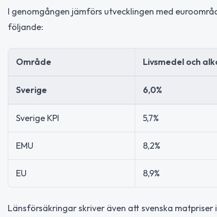
I genomgången jämförs utvecklingen med euroområdet
följande:
Område
Livsmedel och alk
Sverige
6,0%
Sverige KPI
5,7%
EMU
8,2%
EU
8,9%
Länsförsäkringar skriver även att svenska matpriser 