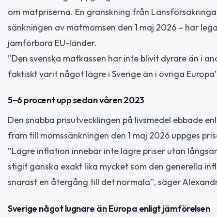
om matpriserna. En granskning från Länsförsäkringar 
sänkningen av matmomsen den 1 maj 2026 – har legat 
jämförbara EU-länder.
”Den svenska matkassen har inte blivit dyrare än i a
faktiskt varit något lägre i Sverige än i övriga Eur
5–6 procent upp sedan våren 2023
Den snabba prisutvecklingen på livsmedel ebbade enl
fram till momssänkningen den 1 maj 2026 uppges pris
”Lägre inflation innebär inte lägre priser utan lång
stigit ganska exakt lika mycket som den generella infla
snarast en återgång till det normala”, säger Alexand
Sverige något lugnare än Europa enligt jämförelsen