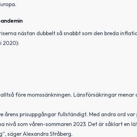
Europa.
 pandemin
iserna nästan dubbelt så snabbt som den breda inflati
i 2020):
26, alltså före momssänkningen. Länsförsäkringar menar 
 årens prisuppgångar fullständigt. Med andra ord var 
a nivå som våren-sommaren 2023. Det är såklart en lä
lig”, säger Alexandra Stråberg.