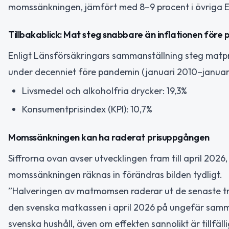
momssänkningen, jämfört med 8–9 procent i övriga 
Tillbakablick: Mat steg snabbare än inflationen före
Enligt Länsförsäkringars sammanställning steg matpr
under decenniet före pandemin (januari 2010–januar
Livsmedel och alkoholfria drycker: 19,3%
Konsumentprisindex (KPI): 10,7%
Momssänkningen kan ha raderat prisuppgången
Siffrorna ovan avser utvecklingen fram till april 20
momssänkningen räknas in förändras bilden tydligt.
”Halveringen av matmomsen raderar ut de senaste tre
den svenska matkassen i april 2026 på ungefär samm
svenska hushåll, även om effekten sannolikt är tillfäl