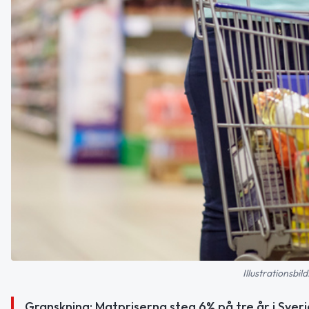
Illustrationsbi
Granskning: Matpriserna steg 6% på tre år i Sver