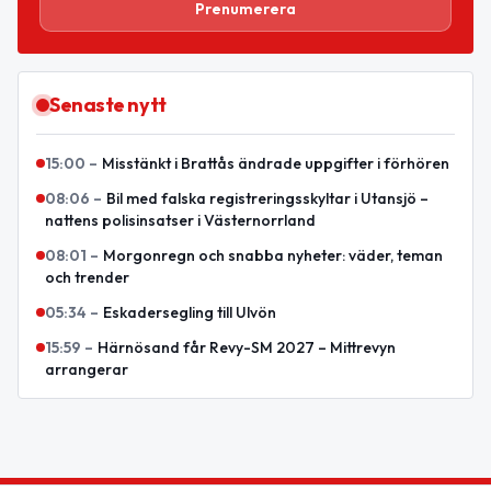
Prenumerera
Senaste nytt
15:00
–
Misstänkt i Brattås ändrade uppgifter i förhören
08:06
–
Bil med falska registreringsskyltar i Utansjö –
nattens polisinsatser i Västernorrland
08:01
–
Morgonregn och snabba nyheter: väder, teman
och trender
05:34
–
Eskadersegling till Ulvön
15:59
–
Härnösand får Revy-SM 2027 – Mittrevyn
arrangerar