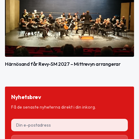
Härnösand får Revy-SM 2027 – Mittrevyn arrangerar
Nyhetsbrev
Få de senaste nyheterna direkt i din inkorg.