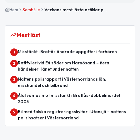
Hem
Samhälle
Veckans mest lästa artiklar på HärnösandsNytt
Mest läst
Misstänkt i Brattås ändrade uppgifter i förhören
1
Rattfylleri vid E4 söder om Härnösand – flera
2
händelser i länet under natten
Nattens polisrapport i Västernorrlands län:
3
misshandel och bilbrand
Åtal väntas mot misstänkt i Brattås-dubbelmordet
4
2005
Bil med falska registreringsskyltar i Utansjö – nattens
5
polisinsatser i Västernorrland