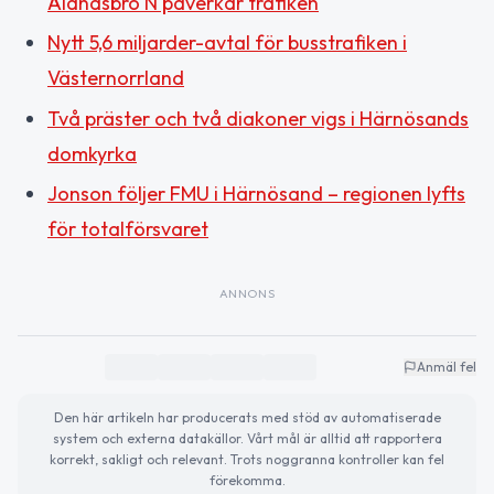
Älandsbro N påverkar trafiken
Nytt 5,6 miljarder-avtal för busstrafiken i
Västernorrland
Två präster och två diakoner vigs i Härnösands
domkyrka
Jonson följer FMU i Härnösand – regionen lyfts
för totalförsvaret
ANNONS
Anmäl fel
Den här artikeln har producerats med stöd av automatiserade
system och externa datakällor. Vårt mål är alltid att rapportera
korrekt, sakligt och relevant. Trots noggranna kontroller kan fel
förekomma.