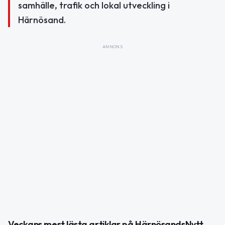
samhälle, trafik och lokal utveckling i
Härnösand.
ANNONS
Veckans mest lästa artiklar på HärnösandsNytt