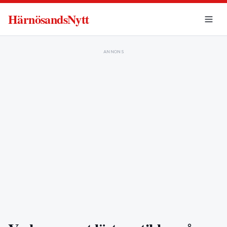
HärnösandsNytt
ANNONS